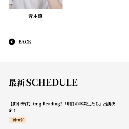
青木瞭
BACK
SCHEDULE
最新
【田中音江】img Reading2「明日の卒業生たち」出演決
定！
田中音江