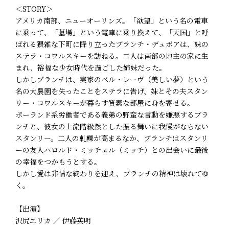
＜STORY＞
アメリカ南部、ニューオーリンズ。「欲望」という名の電車
に乗って、「墓場」という電車に乗り換えて、「天国」と呼
ばれる猥雑な下町に降り立ったブランチ・デュボアは、妹の
ステラ・コワルスキーを訪ねる。二人は南部の地主の家に生
まれ、裕福な少女時代を過ごした姉妹だった。
しかしブランチは、実家のベル・レーヴ（美しい夢）という
名の大農園を失ったことをステラに告げ、妹とその夫スタン
リー・コワルスキーが暮らす質素な部屋に身を寄せる。
ポーランド系労働者である義弟の野蛮な言動を嫌悪するブラ
ンチと、彼女の上流階級然とした振る舞いに我慢がならない
スタンリー。二人の軋轢が高まるなか、ブランチはスタンリ
ーの友人ハロルド・ミッチェル（ミッチ）との出会いに最後
の幸福をつかもうとする。
しかし愛は非情な終わりを迎え、ブランチの精神は壊れてゆ
く。
【出演】
沢尻エリカ ／ 伊藤英明