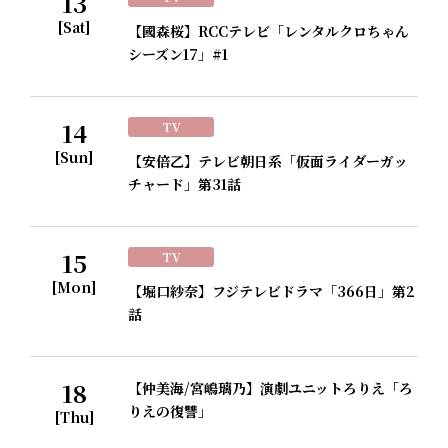
13
[Sat]
【國森桜】RCCテレビ「レンタルクロちゃん
シーズン17」#1
14
TV
[Sun]
【安倍乙】テレビ朝日系「仮面ライダーガッ
チャード」第31話
15
TV
[Mon]
【堀口紗奈】フジテレビドラマ「366日」第2
話
18
【仲美海/宮嶋璃乃】演劇ユニットろりえ「ろ
りえの復讐」
[Thu]