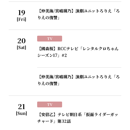
19
【仲美海/宮嶋璃乃】演劇ユニットろりえ「ろ
りえの復讐」
[Fri]
20
TV
[Sat]
【國森桜】RCCテレビ「レンタルクロちゃん
シーズン17」#2
【仲美海/宮嶋璃乃】演劇ユニットろりえ「ろ
りえの復讐」
21
TV
[Sun]
【安倍乙】テレビ朝日系「仮面ライダーガッ
チャード」第32話