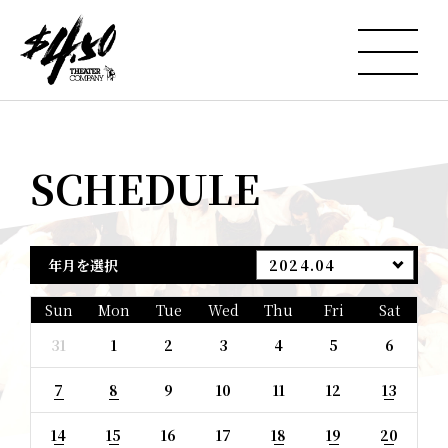
SCHEDULE
年月を選択
2024.04
Sun
Mon
Tue
Wed
Thu
Fri
Sat
31
1
2
3
4
5
6
7
8
9
10
11
12
13
14
15
16
17
18
19
20