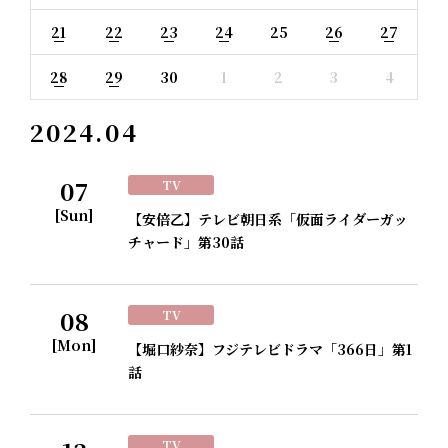
21
22
23
24
25
26
27
28
29
30
1
2
3
4
2024.04
07
TV
[Sun]
【安倍乙】テレビ朝日系「仮面ライダーガッ
チャード」第30話
08
TV
[Mon]
【堀口紗奈】フジテレビドラマ「366日」第1
話
TV