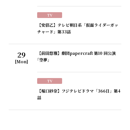
TV
【安倍乙】テレビ朝日系「仮面ライダーガッ
チャード」第33話
29
【前田悠雅】劇団papercraft 第10 回公演
｢空夢｣
[Mon]
TV
【堀口紗奈】フジテレビドラマ「366日」第4
話