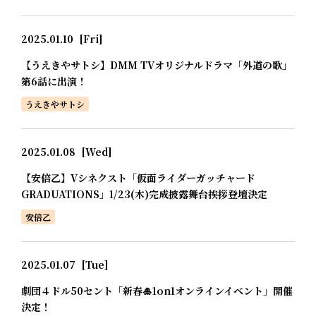
2025.01.10
[Fri]
【うえきやサトシ】DMM TVオリジナルドラマ「外道の歌」
第6話に出演！
うえきやサトシ
2025.01.08
[Wed]
【安倍乙】Vシネクスト「仮面ライダーガッチャード
GRADUATIONS」1/23(木)完成披露舞台挨拶登壇決定
安倍乙
2025.01.07
[Tue]
劇団４ドル50セント「新春🎍1on1オンラインイベント」開催
決定！