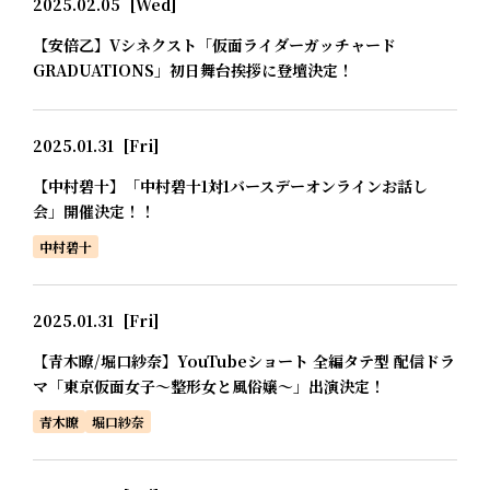
2025.02.05
[Wed]
【安倍乙】Vシネクスト「仮面ライダーガッチャード
GRADUATIONS」初日舞台挨拶に登壇決定！
2025.01.31
[Fri]
【中村碧十】「中村碧十1対1バースデーオンラインお話し
会」開催決定！！
中村碧十
2025.01.31
[Fri]
【青木瞭/堀口紗奈】YouTubeショート 全編タテ型 配信ドラ
マ「東京仮面女子～整形女と風俗嬢～」出演決定！
青木瞭
堀口紗奈