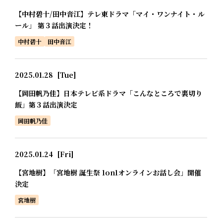
【中村碧十/田中音江】テレ東ドラマ「マイ・ワンナイト・ル
ール」 第３話出演決定！
中村碧十
田中音江
2025.01.28
[Tue]
【岡田帆乃佳】日本テレビ系ドラマ「こんなところで裏切り
飯」第３話出演決定
岡田帆乃佳
2025.01.24
[Fri]
【宮地樹】「宮地樹 誕生祭 1on1オンラインお話し会」開催
決定
宮地樹