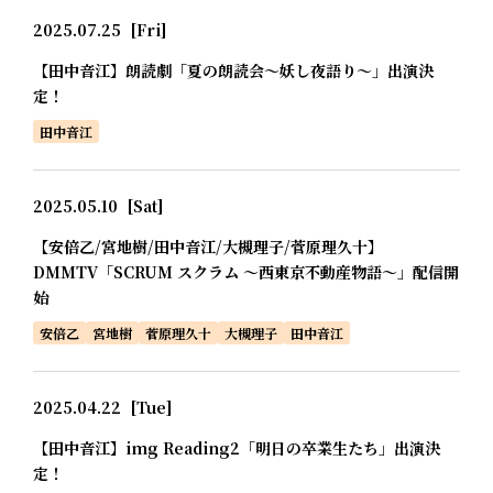
2025.07.25
[Fri]
【田中音江】朗読劇「夏の朗読会～妖し夜語り～」出演決
定！
田中音江
2025.05.10
[Sat]
【安倍乙/宮地樹/田中音江/大槻理子/菅原理久十】
DMMTV「SCRUM スクラム ～西東京不動産物語～」配信開
始
安倍乙
宮地樹
菅原理久十
大槻理子
田中音江
2025.04.22
[Tue]
【田中音江】img Reading2「明日の卒業生たち」出演決
定！