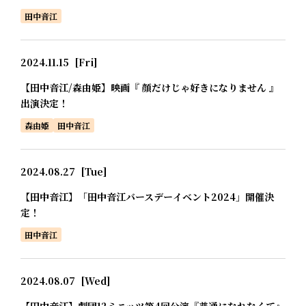
田中音江
2024.11.15
[Fri]
【田中音江/森由姫】映画『 顔だけじゃ好きになりません 』
出演決定！
森由姫
田中音江
2024.08.27
[Tue]
【田中音江】「田中音江バースデーイベント2024」開催決
定！
田中音江
2024.08.07
[Wed]
【田中音江】劇団12ミニッツ第4回公演『普通になれなくて』